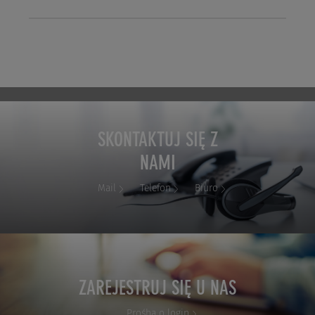
SKONTAKTUJ SIĘ Z
NAMI
Mail
Telefon
Biuro
ZAREJESTRUJ SIĘ U NAS
Prośba o login