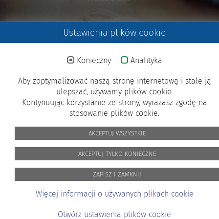
Ustawienia plików cookie
Konieczny
Analityka
© 2024 MICROSENS. Wszelkie prawa zastrzeżone.
Aby zoptymalizować naszą stronę internetową i stale ją
X
ulepszać, używamy plików cookie.
Kontynuując korzystanie ze strony, wyrażasz zgodę na
stosowanie plików cookie.
Stopka redakcyjna
Polityka prywatności
picture-credits
GTC
AKCEPTUJ WSZYSTKIE
AKCEPTUJ TYLKO KONIECZNE
Customer Satisfaction
ZAPISZ I ZAMKNIJ
At MICROSENS, the satisfaction of our
Więcej informacji o używanych plikach cookie
customers is our top priority. You will
help us to become even better!
Otwórz ustawienia plików cookie