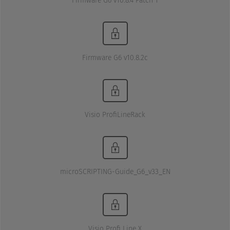
Firmware G6 v10.8.4 Patch 1
Firmware G6 v10.8.2c
Visio ProfiLineRack
microSCRIPTING-Guide_G6_v33_EN
Visio Profi Line X