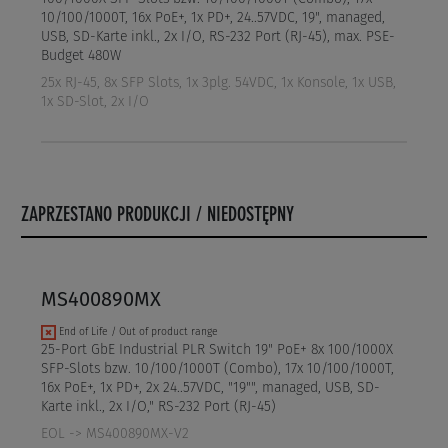
10/100/1000T, 16x PoE+, 1x PD+, 24..57VDC, 19", managed,
USB, SD-Karte inkl., 2x I/O, RS-232 Port (RJ-45), max. PSE-
Budget 480W
25x RJ-45, 8x SFP Slots, 1x 3plg. 54VDC, 1x Konsole, 1x USB,
1x SD-Slot, 2x I/O
ZAPRZESTANO PRODUKCJI / NIEDOSTĘPNY
MS400890MX
End of Life / Out of product range
25-Port GbE Industrial PLR Switch 19" PoE+ 8x 100/1000X
SFP-Slots bzw. 10/100/1000T (Combo), 17x 10/100/1000T,
16x PoE+, 1x PD+, 2x 24..57VDC, "19"", managed, USB, SD-
Karte inkl., 2x I/O," RS-232 Port (RJ-45)
EOL -> MS400890MX-V2