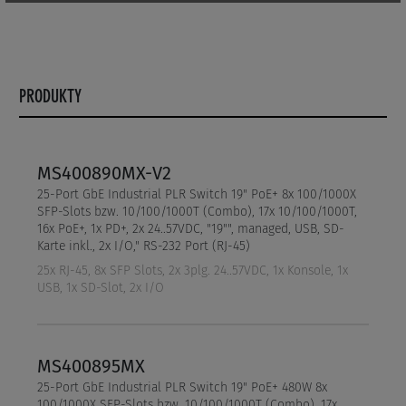
PRODUKTY
MS400890MX-V2
25-Port GbE Industrial PLR Switch 19" PoE+ 8x 100/1000X
SFP-Slots bzw. 10/100/1000T (Combo), 17x 10/100/1000T,
16x PoE+, 1x PD+, 2x 24..57VDC, "19"", managed, USB, SD-
Karte inkl., 2x I/O," RS-232 Port (RJ-45)
25x RJ-45, 8x SFP Slots, 2x 3plg. 24..57VDC, 1x Konsole, 1x
USB, 1x SD-Slot, 2x I/O
MS400895MX
25-Port GbE Industrial PLR Switch 19" PoE+ 480W 8x
100/1000X SFP-Slots bzw. 10/100/1000T (Combo), 17x