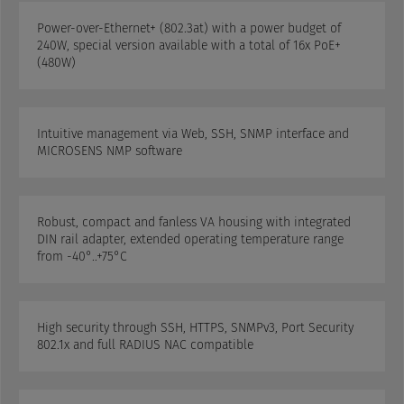
Power-over-Ethernet+ (802.3at) with a power budget of
240W, special version available with a total of 16x PoE+
(480W)
Intuitive management via Web, SSH, SNMP interface and
MICROSENS NMP software
Robust, compact and fanless VA housing with integrated
DIN rail adapter, extended operating temperature range
from -40°..+75°C
High security through SSH, HTTPS, SNMPv3, Port Security
802.1x and full RADIUS NAC compatible