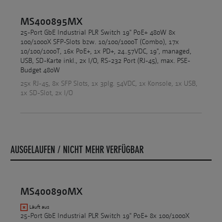
MS400895MX
25-Port GbE Industrial PLR Switch 19" PoE+ 480W 8x
100/1000X SFP-Slots bzw. 10/100/1000T (Combo), 17x
10/100/1000T, 16x PoE+, 1x PD+, 24..57VDC, 19", managed,
USB, SD-Karte inkl., 2x I/O, RS-232 Port (RJ-45), max. PSE-
Budget 480W
25x RJ-45, 8x SFP Slots, 1x 3plg. 54VDC, 1x Konsole, 1x USB,
1x SD-Slot, 2x I/O
AUSGELAUFEN / NICHT MEHR VERFÜGBAR
MS400890MX
Läuft aus
25-Port GbE Industrial PLR Switch 19" PoE+ 8x 100/1000X