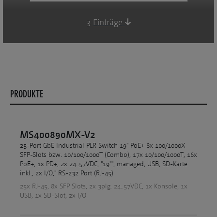
3
Einträge
PRODUKTE
MS400890MX-V2
25-Port GbE Industrial PLR Switch 19" PoE+ 8x 100/1000X
SFP-Slots bzw. 10/100/1000T (Combo), 17x 10/100/1000T, 16x
PoE+, 1x PD+, 2x 24..57VDC, "19"", managed, USB, SD-Karte
inkl., 2x I/O," RS-232 Port (RJ-45)
25x RJ-45, 8x SFP Slots, 2x 3plg. 24..57VDC, 1x Konsole, 1x
USB, 1x SD-Slot, 2x I/O