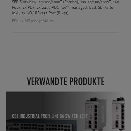
SFP-Slots bzw. 10/100/1000T (Combo), 17x 10/100/1000T, 16x
PoE+, 1x PD+, 2x 24..57VDC, "19"", managed, USB, SD-Karte
inkl., 2x I/O," RS-232 Port (RJ-45)
EOL -> MS400890MX-V2
VERWANDTE PRODUKTE
GBE INDUSTRIAL PROFI LINE G6 SWITCH ZERT