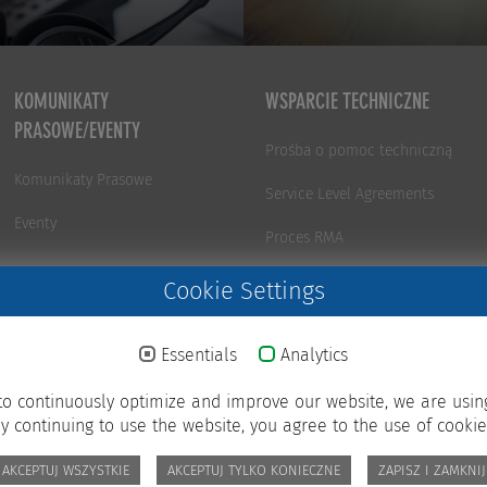
KOMUNIKATY
WSPARCIE TECHNICZNE
PRASOWE/EVENTY
Prośba o pomoc techniczną
Komunikaty Prasowe
Service Level Agreements
Eventy
Proces RMA
Portal wsparcia technicznego
Cookie Settings
Zapytanie o szkolenie
Essentials
Analytics
Newsletter - TechNews
to continuously optimize and improve our website, we are usin
Customer satisfaction survey
y continuing to use the website, you agree to the use of cookie
AKCEPTUJ WSZYSTKIE
AKCEPTUJ TYLKO KONIECZNE
ZAPISZ I ZAMKNIJ