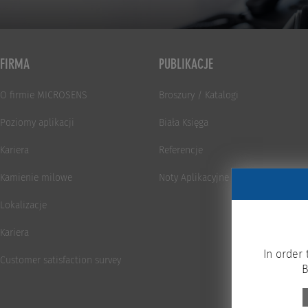
FIRMA
PUBLIKACJE
O firmie MICROSENS
Broszury / Katalogi
Poziomy aplikacji
Biała Księga
Kariera
Referencje
Kamienie milowe
Noty Aplikacyjne
Lokalizacje
Kariera
In order 
Customer satisfaction survey
B