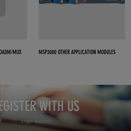
)OADM/MUX
MSP3000 OTHER APPLICATION MODULES
EGISTER WITH US
Login request