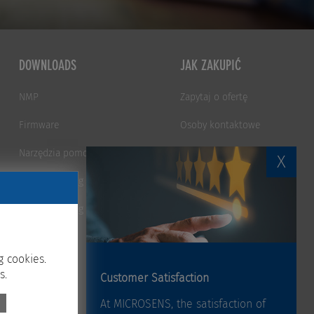
DOWNLOADS
JAK ZAKUPIĆ
NMP
Zapytaj o ofertę
Firmware
Osoby kontaktowe
Narzędzia pomocnicze
Formularz kontaktowy
X
Smart Building Manager
Kariera
Smart Building Studio
g cookies.
s.
Customer Satisfaction
At MICROSENS, the satisfaction of