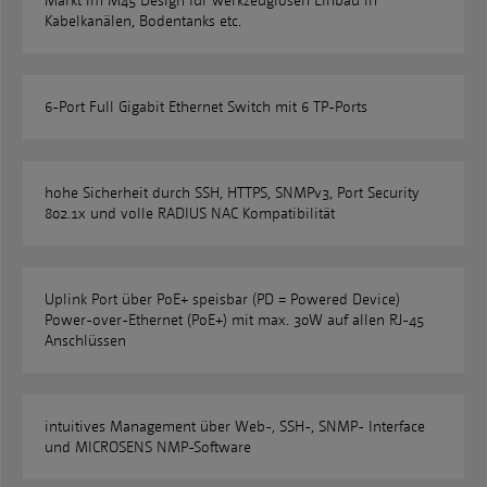
Markt im M45 Design für werkzeuglosen Einbau in
Kabelkanälen, Bodentanks etc.
6-Port Full Gigabit Ethernet Switch mit 6 TP-Ports
hohe Sicherheit durch SSH, HTTPS, SNMPv3, Port Security
802.1x und volle RADIUS NAC Kompatibilität
Uplink Port über PoE+ speisbar (PD = Powered Device)
Power-over-Ethernet (PoE+) mit max. 30W auf allen RJ-45
Anschlüssen
intuitives Management über Web-, SSH-, SNMP- Interface
und MICROSENS NMP-Software