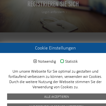
REGISTRIEREN SIE SICH
Login anfordern
Cookie Einstellungen
© 2025 MICROSENS. Alle Rechte vorbehalten.
Notwendig
Statistik
Impressum
Datenschutz
Picture Credits
AVB
X
Um unsere Webseite für Sie optimal zu gestalten und
fortlaufend verbessern zu können, verwenden wir Cookies.
Durch die weitere Nutzung der Webseite stimmen Sie der
Verwendung von Cookies zu.
ALLE AKZEPTIEREN