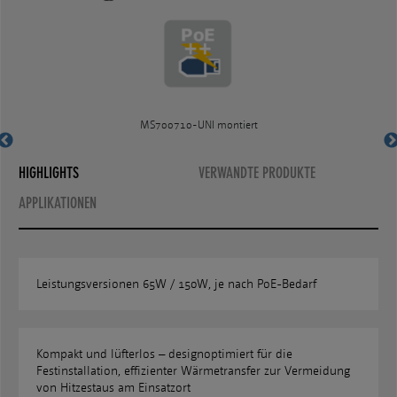
MS700710
MS700701
MS700701 auf MS140075-MAG
MS700710-UNI montiert
HIGHLIGHTS
VERWANDTE PRODUKTE
APPLIKATIONEN
Leistungsversionen 65W / 150W, je nach PoE-Bedarf
Kompakt und lüfterlos – designoptimiert für die
Festinstallation, effizienter Wärmetransfer zur Vermeidung
von Hitzestaus am Einsatzort