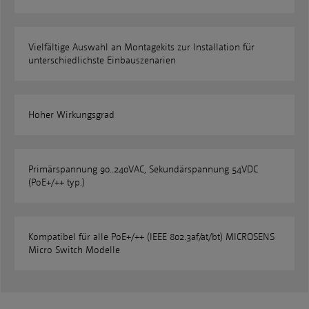
Vielfältige Auswahl an Montagekits zur Installation für
unterschiedlichste Einbauszenarien
Hoher Wirkungsgrad
Primärspannung 90..240VAC, Sekundärspannung 54VDC
(PoE+/++ typ.)
Kompatibel für alle PoE+/++ (IEEE 802.3af/at/bt) MICROSENS
Micro Switch Modelle