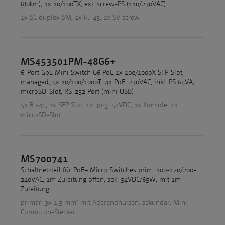
(80km), 1x 10/100TX, ext. screw-PS (110/230VAC)
1x SC duplex SM, 1x RJ-45, 1x SV screw
MS453501PM-48G6+
6-Port GbE Mini Switch G6 PoE 1x 100/1000X SFP-Slot,
managed, 5x 10/100/1000T, 4x PoE, 230VAC, inkl. PS 65VA,
microSD-Slot, RS-232 Port (mini USB)
5x RJ-45, 1x SFP Slot, 1x 3plg. 54VDC, 1x Konsole, 1x
microSD-Slot
MS700741
Schaltnetzteil für PoE+ Micro Switches prim. 100-120/200-
240VAC, 1m Zuleitung offen, sek. 54VDC/65W, mit 1m
Zuleitung
primär: 3x 1,5 mm² mit Aderendhülsen; sekundär: Mini-
Combicon-Stecker