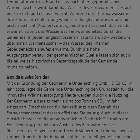
Temperatur von 122 Grad Celsius nach oben gepumpt. Über
Wärmetauscher wird damit das Wasser des Fernwärmenetzes auf
bis zu 110 Grad Celsius erwärmt. Während das Thermalwasser in
drei Kilometern Entfernung wieder in die gleiche wasserführende
Gesteinsschicht (Aquifer) zurückgeleitet wird und sich dort wieder
erwärmt, strömt das Wasser des Fernwärmenetzes durch die
Gemeinde. In jedem angeschlossenen Haushalt wird – wiederum
über einen Wärmetauscher – das Wasser des internen
Gebäudeheizkreislaufes erwärmt. Durch die hohe
Ausgangstemperatur der geothermischen Quelle lassen sich auch
die teilweise historischen Bestandsgebäude der Gemeinde
mühelos heizen.
Weitsicht in vielen Bereichen
Mit der Gründung der Geothermie Unterhaching GmbH & Co KG im
Jahr 2002, legte die Gemeinde Unterhaching den Grundstein für die
innovative Wärmeversorgung. Heute werden durch die Nutzung
der Geothermie bereits mehr als 30.000 Tonnen CO
im Jahr
2
eingespart. Entscheidend für den reibungslosen Betrieb des
Fernwärmenetzes ist dessen effiziente Steuerung. Auch in dieser
Hinsicht bewiesen die Verantwortlichen Weitblick. Sie trafen die
Entscheidung, parallel zum Ausbau des Fernwärmenetzes
Glasfaser zu verlegen, um die Technik steuern und überwachen zu
können. Innerhalb der Gebäude sollte eine intelligente technische