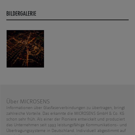
BILDERGALERIE
Über MICROSENS
Informationen über Glasfaserverbindungen zu übertragen, bringt
zahlreiche Vorteile. Das erkannte die MICROSENS GmbH & Co. KG
schon sehr früh. Als einer der Pioniere entwickelt und produziert
das Unternehmen seit 1993 leistungsfähige Kommunikations- und
Übertragungssysteme in Deutschland. Individuell abgestimmt auf