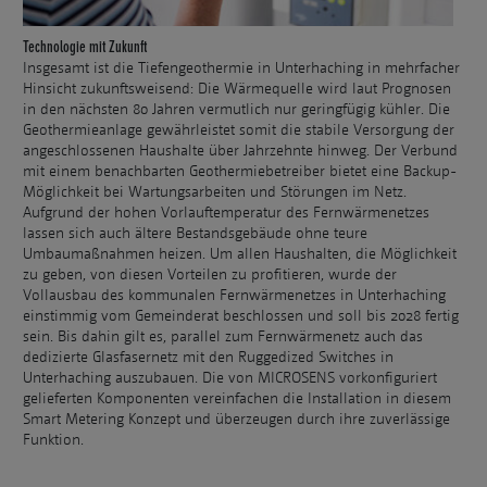
Technologie mit Zukunft
Insgesamt ist die Tiefengeothermie in Unterhaching in mehrfacher
Hinsicht zukunftsweisend: Die Wärmequelle wird laut Prognosen
in den nächsten 80 Jahren vermutlich nur geringfügig kühler. Die
Geothermieanlage gewährleistet somit die stabile Versorgung der
angeschlossenen Haushalte über Jahrzehnte hinweg. Der Verbund
mit einem benachbarten Geothermiebetreiber bietet eine Backup-
Möglichkeit bei Wartungsarbeiten und Störungen im Netz.
Aufgrund der hohen Vorlauftemperatur des Fernwärmenetzes
lassen sich auch ältere Bestandsgebäude ohne teure
Umbaumaßnahmen heizen. Um allen Haushalten, die Möglichkeit
zu geben, von diesen Vorteilen zu profitieren, wurde der
Vollausbau des kommunalen Fernwärmenetzes in Unterhaching
einstimmig vom Gemeinderat beschlossen und soll bis 2028 fertig
sein. Bis dahin gilt es, parallel zum Fernwärmenetz auch das
dedizierte Glasfasernetz mit den Ruggedized Switches in
Unterhaching auszubauen. Die von MICROSENS vorkonfiguriert
gelieferten Komponenten vereinfachen die Installation in diesem
Smart Metering Konzept und überzeugen durch ihre zuverlässige
Funktion.