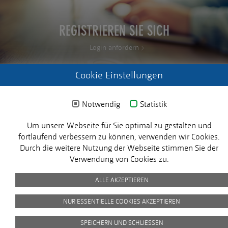
REGISTRIEREN SIE SICH
Login anfordern
Cookie Einstellungen
Notwendig
Statistik
X
Um unsere Webseite für Sie optimal zu gestalten und
© 2025 MICROSENS. Alle Rechte vorbehalten.
fortlaufend verbessern zu können, verwenden wir Cookies.
Durch die weitere Nutzung der Webseite stimmen Sie der
Verwendung von Cookies zu.
Impressum
Datenschutz
Picture Credits
AVB
ALLE AKZEPTIEREN
NUR ESSENTIELLE COOKIES AKZEPTIEREN
Kundenzufriedenheit
SPEICHERN UND SCHLIESSEN