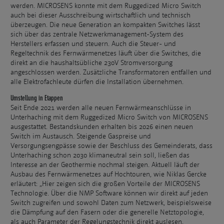
werden. MICROSENS konnte mit dem Ruggedized Micro Switch
auch bei dieser Ausschreibung wirtschaftlich und technisch
überzeugen. Die neue Generation an kompakten Switches lässt
sich über das zentrale Netzwerkmanagement-System des
Herstellers erfassen und steuern. Auch die Steuer- und
Regeltechnik des Fernwärmenetzes läuft über die Switches, die
direkt an die haushaltsübliche 230V Stromversorgung
angeschlossen werden. Zusätzliche Transformatoren entfallen und
alle Elektrofachleute dürfen die Installation übernehmen.
Umstellung in Etappen
Seit Ende 2021 werden alle neuen Fernwärmeanschlüsse in
Unterhaching mit dem Ruggedized Micro Switch von MICROSENS
ausgestattet. Bestandskunden erhalten bis 2026 einen neuen
Switch im Austausch. Steigende Gaspreise und
Versorgungsengpässe sowie der Beschluss des Gemeinderats, dass
Unterhaching schon 2030 klimaneutral sein soll, ließen das
Interesse an der Geothermie nochmal steigen. Aktuell läuft der
Ausbau des Fernwärmenetzes auf Hochtouren, wie Niklas Gercke
erläutert: „Hier zeigen sich die großen Vorteile der MICROSENS
Technologie. Über die NMP Software können wir direkt auf jeden
Switch zugreifen und sowohl Daten zum Netzwerk, beispielsweise
die Dämpfung auf den Fasern oder die generelle Netztopologie,
als auch Parameter der Regelungstechnik direkt auslesen.