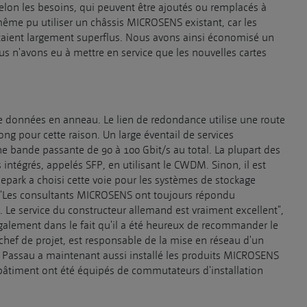
elon les besoins, qui peuvent être ajoutés ou remplacés à
me pu utiliser un châssis MICROSENS existant, car les
e étaient largement superflus. Nous avons ainsi économisé un
s n'avons eu à mettre en service que les nouvelles cartes
e données en anneau. Le lien de redondance utilise une route
ong pour cette raison. Un large éventail de services
ne bande passante de 90 à 100 Gbit/s au total. La plupart des
ntégrés, appelés SFP, en utilisant le CWDM. Sinon, il est
lepark a choisi cette voie pour les systèmes de stockage
"Les consultants MICROSENS ont toujours répondu
 Le service du constructeur allemand est vraiment excellent",
e également dans le fait qu'il a été heureux de recommander le
 chef de projet, est responsable de la mise en réseau d'un
 Passau a maintenant aussi installé les produits MICROSENS
 bâtiment ont été équipés de commutateurs d'installation