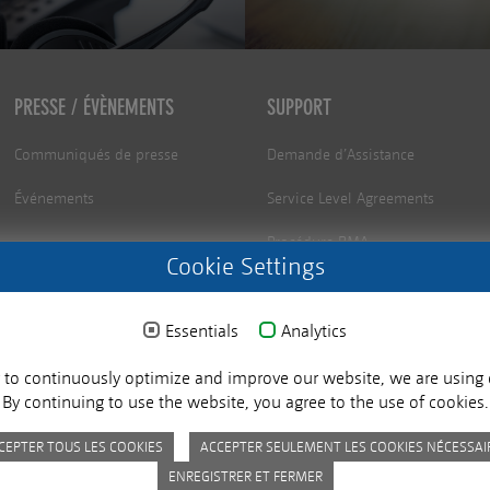
PRESSE / ÉVÈNEMENTS
SUPPORT
Communiqués de presse
Demande d’Assistance
Événements
Service Level Agreements
Procédure RMA
Cookie Settings
Portail de support technique
Essentials
Demande de Formation
Analytics
Newsletter - TechNews
r to continuously optimize and improve our website, we are using 
By continuing to use the website, you agree to the use of cookies.
Customer satisfaction survey
CEPTER TOUS LES COOKIES
ACCEPTER SEULEMENT LES COOKIES NÉCESSAI
ENREGISTRER ET FERMER