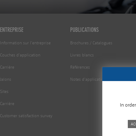
ENTREPRISE
PUBLICATIONS
Information sur l'entreprise
Brochures / Catalogues
Couches d'application
Livres blancs
Carrière
Références
Jalons
Notes d'application
Sites
Carrière
In orde
Customer satisfaction survey
AC