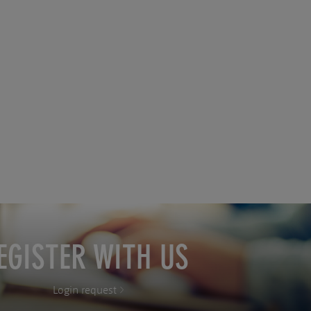
EGISTER WITH US
Login request