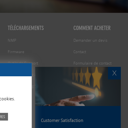
TÉLÉCHARGEMENTS
COMMENT ACHETER
NMP
Demander un devis
Firmware
Contact
Outils de Support
Formulaire de contact
X
Smart Building Manager
Carrière
Smart Building Studio
cookies.
RES
Customer Satisfaction