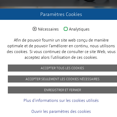
Paramètres Cookies
ENREGISTREZ-VOUS
Nécessaires
Analytiques
Demander les données d'accès
Afin de pouvoir fournir un site web conçu de manière
X
optimale et de pouvoir l’améliorer en continu, nous utilisons
des cookies. Si vous continuez de consulter ce site Web, vous
acceptez alors l’utilisation de ces cookies.
ACCEPTER TOUS LES COOKIES
© 2024 MICROSENS. Tous droits réservés.
ACCEPTER SEULEMENT LES COOKIES NÉCESSAIRES
Customer Satisfaction
ENREGISTRER ET FERMER
At MICROSENS, the satisfaction of our
Imprint
Privacy Policy
picture-credits
GTC
Plus d'informations sur les cookies utilisés
customers is our top priority. You will help
us to become even better!
Ouvrir les paramètres des cookies