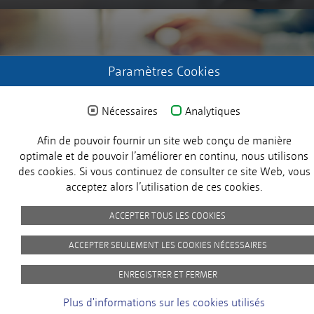
ENREGISTREZ-VOUS
Paramètres Cookies
Demander les données d'accès
Nécessaires
Analytiques
Afin de pouvoir fournir un site web conçu de manière
X
optimale et de pouvoir l’améliorer en continu, nous utilisons
des cookies. Si vous continuez de consulter ce site Web, vous
acceptez alors l’utilisation de ces cookies.
© 2024 MICROSENS. Tous droits réservés.
ACCEPTER TOUS LES COOKIES
ACCEPTER SEULEMENT LES COOKIES NÉCESSAIRES
Imprint
Privacy Policy
picture-credits
GTC
Customer Satisfaction
ENREGISTRER ET FERMER
At MICROSENS, the satisfaction of our
Plus d'informations sur les cookies utilisés
customers is our top priority. You will help