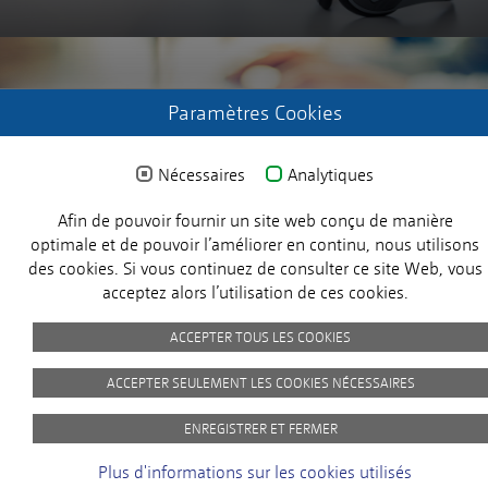
Paramètres Cookies
ENREGISTREZ-VOUS
Demander les données d'accès
Nécessaires
Analytiques
Afin de pouvoir fournir un site web conçu de manière
X
optimale et de pouvoir l’améliorer en continu, nous utilisons
des cookies. Si vous continuez de consulter ce site Web, vous
acceptez alors l’utilisation de ces cookies.
© 2024 MICROSENS. Tous droits réservés.
ACCEPTER TOUS LES COOKIES
ACCEPTER SEULEMENT LES COOKIES NÉCESSAIRES
Imprint
Privacy Policy
picture-credits
GTC
Customer Satisfaction
ENREGISTRER ET FERMER
At MICROSENS, the satisfaction of our
Plus d'informations sur les cookies utilisés
customers is our top priority. You will help