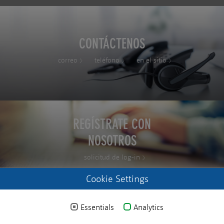
CONTÁCTENOS
correo
teléfono
en el sitio
REGÍSTRATE CON
NOSOTROS
solicitud de log-in
Cookie Settings
Essentials
Analytics