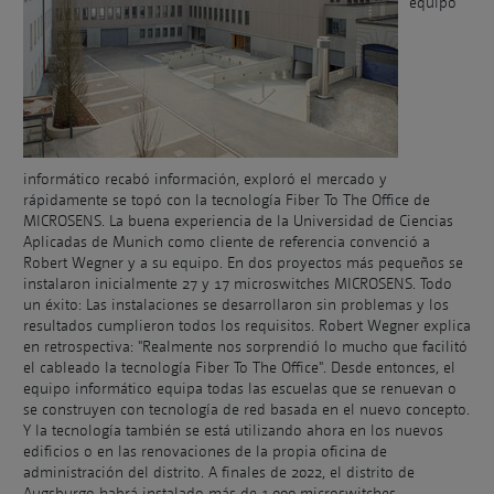
equipo
informático recabó información, exploró el mercado y
rápidamente se topó con la tecnología Fiber To The Office de
MICROSENS. La buena experiencia de la Universidad de Ciencias
Aplicadas de Munich como cliente de referencia convenció a
Robert Wegner y a su equipo. En dos proyectos más pequeños se
instalaron inicialmente 27 y 17 microswitches MICROSENS. Todo
un éxito: Las instalaciones se desarrollaron sin problemas y los
resultados cumplieron todos los requisitos. Robert Wegner explica
en retrospectiva: "Realmente nos sorprendió lo mucho que facilitó
el cableado la tecnología Fiber To The Office". Desde entonces, el
equipo informático equipa todas las escuelas que se renuevan o
se construyen con tecnología de red basada en el nuevo concepto.
Y la tecnología también se está utilizando ahora en los nuevos
edificios o en las renovaciones de la propia oficina de
administración del distrito. A finales de 2022, el distrito de
Augsburgo habrá instalado más de 1.000 microswitches.