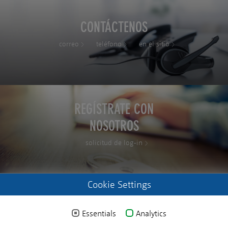
CONTÁCTENOS
correo
teléfono
en el sitio
REGÍSTRATE CON
NOSOTROS
solicitud de log-in
Cookie Settings
Essentials
Analytics
© 2024 MICROSENS. All rights reserved.