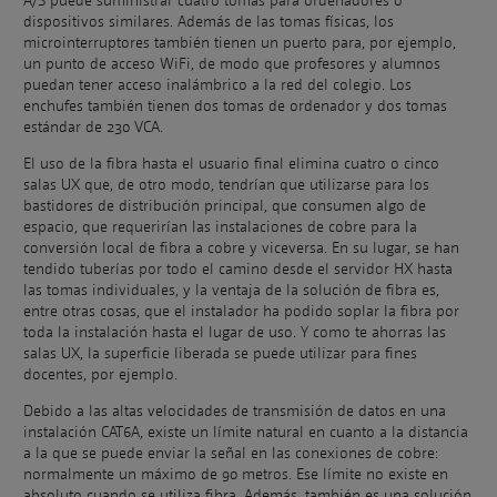
A/S puede suministrar cuatro tomas para ordenadores o
dispositivos similares. Además de las tomas físicas, los
microinterruptores también tienen un puerto para, por ejemplo,
un punto de acceso WiFi, de modo que profesores y alumnos
puedan tener acceso inalámbrico a la red del colegio. Los
enchufes también tienen dos tomas de ordenador y dos tomas
estándar de 230 VCA.
El uso de la fibra hasta el usuario final elimina cuatro o cinco
salas UX que, de otro modo, tendrían que utilizarse para los
bastidores de distribución principal, que consumen algo de
espacio, que requerirían las instalaciones de cobre para la
conversión local de fibra a cobre y viceversa. En su lugar, se han
tendido tuberías por todo el camino desde el servidor HX hasta
las tomas individuales, y la ventaja de la solución de fibra es,
entre otras cosas, que el instalador ha podido soplar la fibra por
toda la instalación hasta el lugar de uso. Y como te ahorras las
salas UX, la superficie liberada se puede utilizar para fines
docentes, por ejemplo.
Debido a las altas velocidades de transmisión de datos en una
instalación CAT6A, existe un límite natural en cuanto a la distancia
a la que se puede enviar la señal en las conexiones de cobre:
normalmente un máximo de 90 metros. Ese límite no existe en
absoluto cuando se utiliza fibra. Además, también es una solución