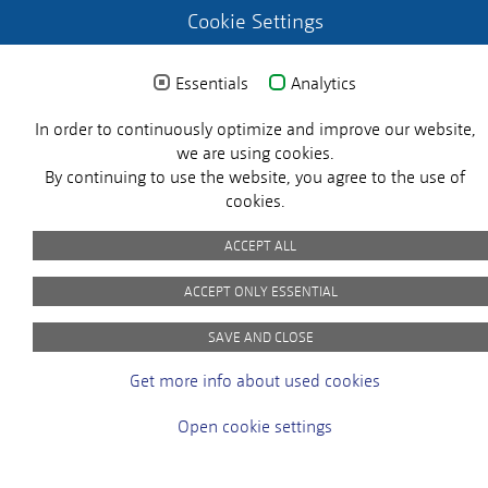
Cookie Settings
Essentials
Analytics
In order to continuously optimize and improve our website,
© 2024 MICROSENS. All rights reserved.
X
we are using cookies.
By continuing to use the website, you agree to the use of
cookies.
Imprint
Privacy Policy
Picture Credits
GTC
ACCEPT ALL
ACCEPT ONLY ESSENTIAL
Customer Satisfaction
SAVE AND CLOSE
At MICROSENS, the satisfaction of our
Get more info about used cookies
customers is our top priority. You will help
us to become even better!
Open cookie settings
Start now