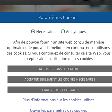
Paramètres Cookies
ENREGISTREZ-VOUS
Nécessaires
Analytiques
Demander les données d'accès
Afin de pouvoir fournir un site web conçu de manière
X
optimale et de pouvoir l’améliorer en continu, nous utilisons
des cookies. Si vous continuez de consulter ce site Web, vous
acceptez alors l’utilisation de ces cookies.
ACCEPTER TOUS LES COOKIES
© 2024 MICROSENS. Tous droits réservés.
ACCEPTER SEULEMENT LES COOKIES NÉCESSAIRES
Customer Satisfaction
ENREGISTRER ET FERMER
Imprint
Privacy Policy
picture-credits
GTC
At MICROSENS, the satisfaction of our
Plus d'informations sur les cookies utilisés
customers is our top priority. You will help
us to become even better!
Ouvrir les paramètres des cookies