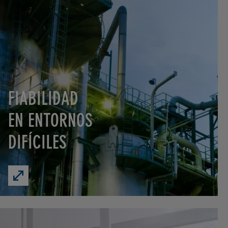
FIABILIDAD
EN ENTORNOS
DIFÍCILES
Go
Product