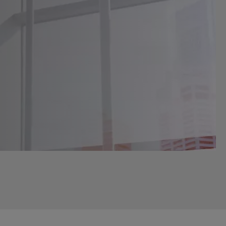
To
Brochure
Medical
Medical
Switches
Switch
Reference
Charité
Berlin