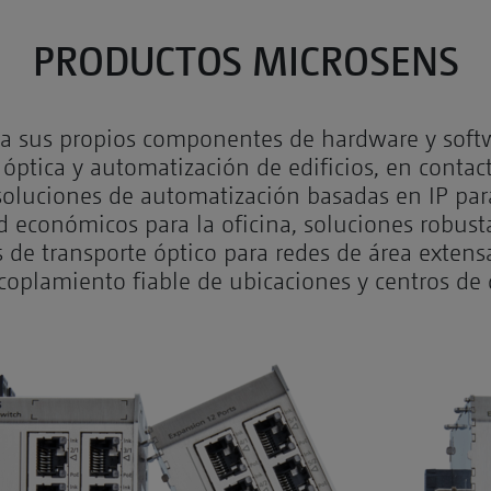
G6
PoE+
PRODUCTOS MICROSENS
Reference
a sus propios componentes de hardware y softw
Public
 óptica y automatización de edificios, en contact
WiFi
 soluciones de automatización basadas en IP par
Hamburg
d económicos para la oficina, soluciones robust
s de transporte óptico para redes de área extens
acoplamiento fiable de ubicaciones y centros de 