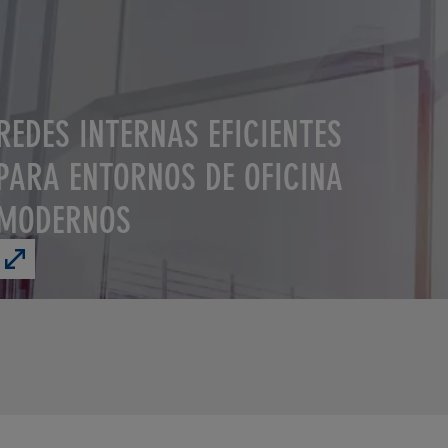
REDES INTERNAS EFICIENTES
PARA ENTORNOS DE OFICINA
MODERNOS
6-
Product
Port
Brochure
GbE
Ruggedized
Ruggedized
Micro
Micro
Switch
Switch