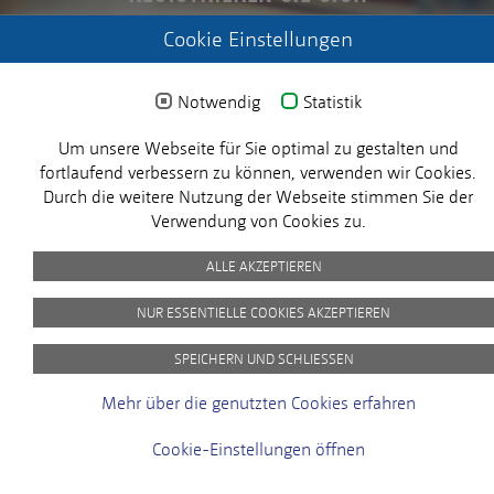
Login anfordern
Cookie Einstellungen
Notwendig
Statistik
X
Um unsere Webseite für Sie optimal zu gestalten und
fortlaufend verbessern zu können, verwenden wir Cookies.
Durch die weitere Nutzung der Webseite stimmen Sie der
© 2025 MICROSENS. Alle Rechte vorbehalten.
Verwendung von Cookies zu.
ALLE AKZEPTIEREN
Impressum
Datenschutz
Picture Credits
AVB
NUR ESSENTIELLE COOKIES AKZEPTIEREN
Kundenzufriedenheit
SPEICHERN UND SCHLIESSEN
Bei MICROSENS hat die Zufriedenheit
unserer Kunden für uns oberste Priorität.
Mehr über die genutzten Cookies erfahren
Sie werden uns helfen, noch besser zu
werden!
Cookie-Einstellungen öffnen
Jetzt starten