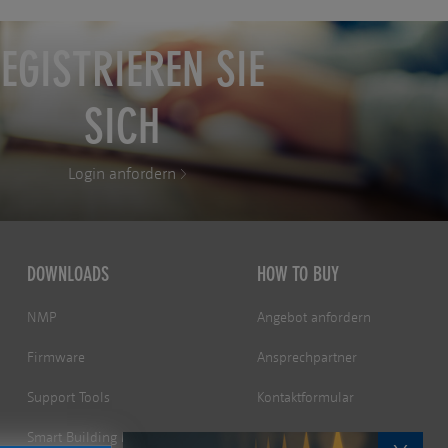
EGISTRIEREN SIE
SICH
Login anfordern
DOWNLOADS
HOW TO BUY
NMP
Angebot anfordern
Firmware
Ansprechpartner
Support Tools
Kontaktformular
Smart Building Manager
Zertifikate &